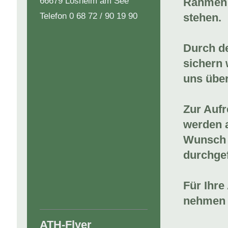
Rahmen e
66679 Losheim am See
stehen.
Telefon 0 68 72 / 90 19 90
Durch d
sichern 
uns über
Zur Aufr
werden 
Wunsch 
durchgef
Für Ihre
nehmen S
ATH-Flyer